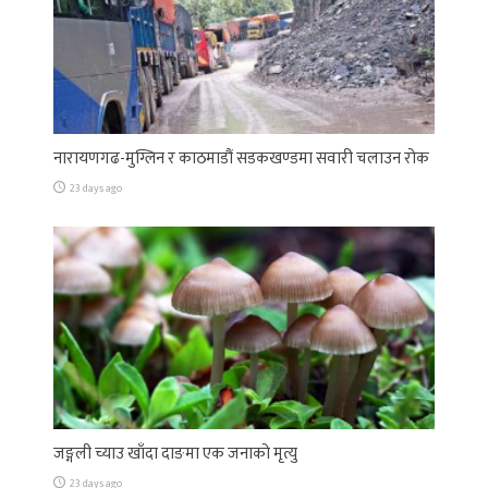
नारायणगढ-मुग्लिन र काठमाडौं सडकखण्डमा सवारी चलाउन रोक
23 days ago
जङ्गली च्याउ खाँदा दाङमा एक जनाको मृत्यु
23 days ago