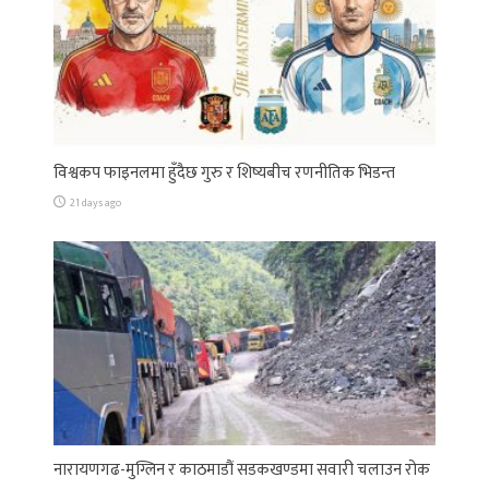
विश्वकप फाइनलमा हुँदैछ गुरु र शिष्यबीच रणनीतिक भिडन्त
21 days ago
नारायणगढ-मुग्लिन र काठमाडौं सडकखण्डमा सवारी चलाउन रोक