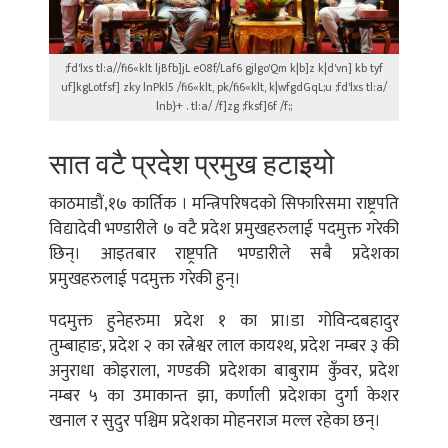
;fd'lxs tl:a//fi6«klt ljBfb]jL e08f/Laf6 gjlgo'Qm k|b]z k|d'vn] kb tyf
uf]kgLotfsf] zky lnPkl5 /fi6«klt, pk/fi6«klt, k|wfgdGqL;u ;fd'lxs tl:a/
lnb}+ . tl:a/ /f]zg ;fksf]6f /f;;
सात वटै प्रदेश प्रमुख हटाइयो
काठमाडौं,१७ कार्तिक । मन्त्रिपरिषदको सिफारिसमा राष्ट्रपति
विद्यादेवी भण्डारीले ७ वटै प्रदेश प्रमुखहरुलाई पदमुक्त गरेकी
छिन्। आइतबार राष्ट्रपति भण्डारीले सबै प्रदेशका
प्रमुखहरुलाई पदमुक्त गरेकी हुन्।
पदमुक्त हुनेहरुमा प्रदेश १ का प्रा।डा गोविन्दबहादुर
तुम्बाहाङ, प्रदेश २ का रत्नेश्वर लाल कायश्थ, प्रदेश नम्बर ३ की
अनुराधा कोइराला, गण्डकी प्रदेशका बाबुराम कुँवर, प्रदेश
नम्बर ५ का उमाकान्त झा, कर्णाली प्रदेशका दुर्गा केशर
खनाल र सुदुर पश्चिम प्रदेशका मोहनराज मल्ल रहेका छन्।