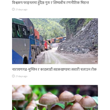
विश्वकप फाइनलमा हुँदैछ गुरु र शिष्यबीच रणनीतिक भिडन्त
21 days ago
नारायणगढ-मुग्लिन र काठमाडौं सडकखण्डमा सवारी चलाउन रोक
21 days ago