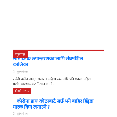
प्रवास
सामाजिक रुपान्तरणका लागि संघर्षशिल
कालिका
सुदिप गौतम
पार्वती बस्नेत दाङ,६ असार । महिला त्यसमाथि पनि एकल महिला
भएकै कारण घरबाट निस्कन कम्ती ...
बाँकी अंश »
कोरोना प्रायः कोठाबाटै सर्छ भने बाहिर हिँड्दा
मास्क किन लगाउने ?
सुदिप गौतम