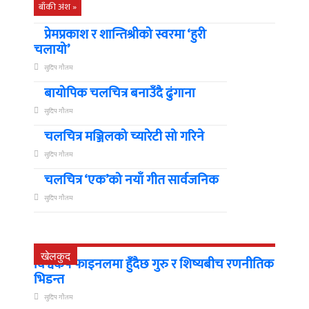
बाँकी अंश »
प्रेमप्रकाश र शान्तिश्रीको स्वरमा ‘हुरी
चलायो’
सुदिप गौतम
बायोपिक चलचित्र बनाउँदै ढुंगाना
सुदिप गौतम
चलचित्र मञ्जिलको च्यारेटी सो गरिने
सुदिप गौतम
चलचित्र ‘एक’को नयाँ गीत सार्वजनिक
सुदिप गौतम
खेलकुद
विश्वकप फाइनलमा हुँदैछ गुरु र शिष्यबीच रणनीतिक
भिडन्त
सुदिप गौतम