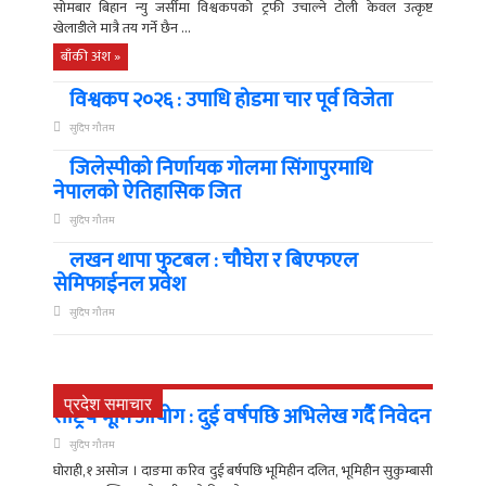
सोमबार बिहान न्यु जर्सीमा विश्वकपको ट्रफी उचाल्ने टोली केवल उत्कृष्ट
खेलाडीले मात्रै तय गर्ने छैन ...
बाँकी अंश »
विश्वकप २०२६ : उपाधि होडमा चार पूर्व विजेता
सुदिप गौतम
जिलेस्पीको निर्णायक गोलमा सिंगापुरमाथि
नेपालको ऐतिहासिक जित
सुदिप गौतम
लखन थापा फुटबल : चौघेरा र बिएफएल
सेमिफाईनल प्रवेश
सुदिप गौतम
प्रदेश समाचार
राष्ट्रिय भूमि आयोग : दुई वर्षपछि अभिलेख गर्दै निवेदन
सुदिप गौतम
घोराही,१ असोज । दाङमा करिव दुई बर्षपछि भूमिहीन दलित, भूमिहीन सुकुम्बासी