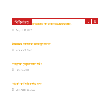
भिडियोहरू
राजनीतिमाथि व्यङ्ग्य गरिएको तीज गीत सार्वजनिक (भिडियोसहित)
August 14, 2022
प्रेमप्रकाश र शान्तिश्रीको स्वरमा ‘हुरी चलायो’
January 9, 2022
प्लस टु पढ्न गुरुकुल नै किन रोज्ने ?
June 19, 2021
‘सीतको पानी’ बनेर तप्कीए सागर
December 25, 2020