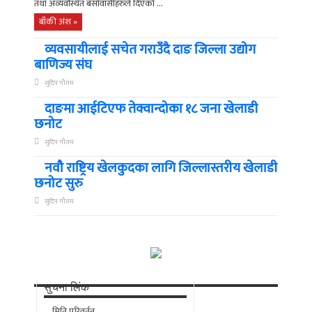
तथा अव्यवस्थित बसोवासीहरुले दिएको ...
बाँकी अंश »
व्यवसायीलाई सचेत गराउँदै दाङ जिल्ला उद्योग
बाणिज्य संघ
सुदिप गौतम
दाङमा आईटिएफ तेक्वान्दोका १८ जना खेलाडी
छनोट
सुदिप गौतम
नवौ राष्ट्रिय खेलकुदका लागि जिल्लास्तरीय खेलाडी
छनोट सुरु
सुदिप गौतम
सुचना लिंक
मिति परिवर्तन