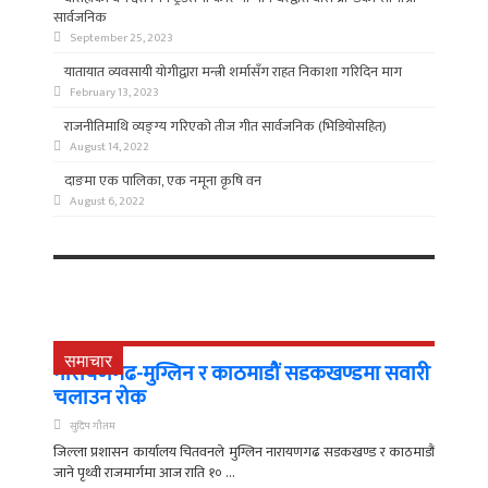
सार्वजनिक
September 25, 2023
यातायात व्यवसायी योगीद्वारा मन्त्री शर्मासँग राहत निकाशा गरिदिन माग
February 13, 2023
राजनीतिमाथि व्यङ्ग्य गरिएको तीज गीत सार्वजनिक (भिडियोसहित)
August 14, 2022
दाङमा एक पालिका, एक नमूना कृषि वन
August 6, 2022
समाचार
नारायणगढ-मुग्लिन र काठमाडौं सडकखण्डमा सवारी
चलाउन रोक
सुदिप गौतम
जिल्ला प्रशासन कार्यालय चितवनले मुग्लिन नारायणगढ सडकखण्ड र काठमाडौं
जाने पृथ्वी राजमार्गमा आज राति १० ...