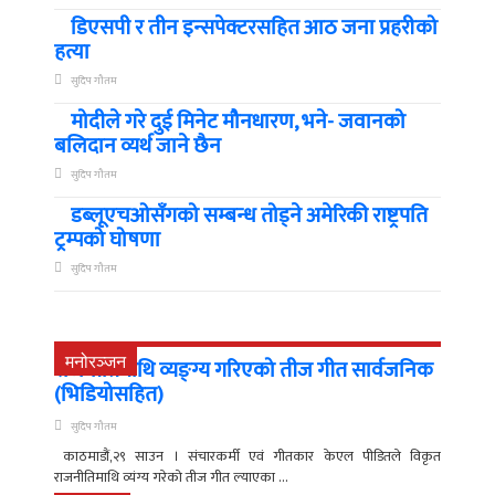
डिएसपी र तीन इन्सपेक्टरसहित आठ जना प्रहरीको
हत्या
सुदिप गौतम
मोदीले गरे दुई मिनेट मौनधारण, भने- जवानको
बलिदान व्यर्थ जाने छैन
सुदिप गौतम
डब्लूएचओसँगको सम्बन्ध तोड्ने अमेरिकी राष्ट्रपति
ट्रम्पको घोषणा
सुदिप गौतम
मनोरञ्जन
राजनीतिमाथि व्यङ्ग्य गरिएको तीज गीत सार्वजनिक
(भिडियोसहित)
सुदिप गौतम
काठमाडौं,२९ साउन । संचारकर्मी एवं गीतकार केएल पीडितले विकृत
राजनीतिमाथि व्यंग्य गरेको तीज गीत ल्याएका ...