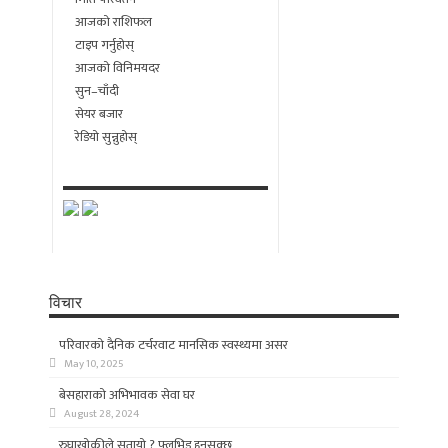
आजको राशिफल
टाइप गर्नुहोस्
आजको विनिमयदर
सुन–चाँदी
सेयर बजार
रेडियो सुन्नुहोस्
विचार
परिवारको दैनिक टर्चरवाट मानसिक स्वस्थ्यमा असर
May 10, 2025
बेसहाराको अभिभावक सेवा घर
August 28, 2024
रुघाखोकीले सतायो ? फ्लुभिड हुनसक्छ