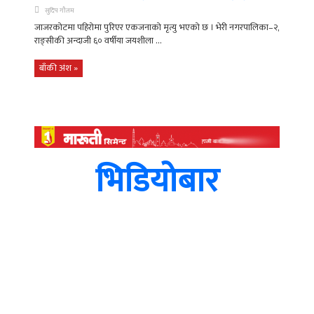
सुदिप गौतम
जाजरकोटमा पहिरोमा पुरिएर एकजनाको मृत्यु भएको छ । भेरी नगरपालिका–२,
राङ्सीकी अन्दाजी ६० वर्षीया जयशीला ...
बाँकी अंश »
भिडियोबार